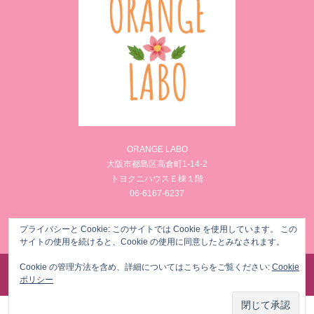
ORANGE LABO
大阪市都島区高倉町1-14-2
トヨクニハウスＥ棟１階
06-6167-6237
Facebook
Instagram
プライバシーと Cookie: このサイトでは Cookie を使用しています。 この
サイトの使用を続けると、Cookie の使用に同意したとみなされます。
Cookie の管理方法を含め、詳細についてはこちらをご覧ください:
Cookie
©
様々な女性のからだのお悩みを筋膜リリースでメンテナンス ORANGE LABO
. All Rights
ポリシー
Reserved.