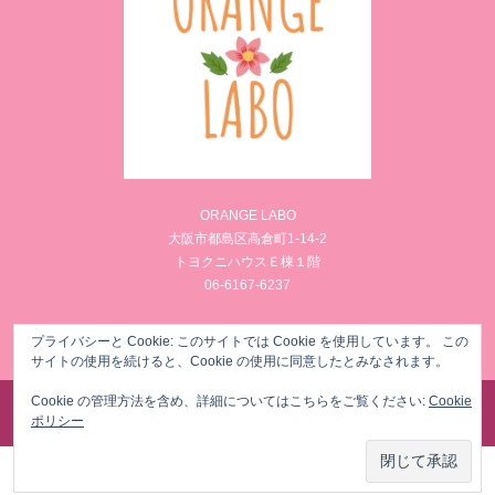
ORANGE LABO
大阪市都島区高倉町1-14-2
トヨクニハウスＥ棟１階
06-6167-6237
Facebook
Instagram
プライバシーと Cookie: このサイトでは Cookie を使用しています。 この
サイトの使用を続けると、Cookie の使用に同意したとみなされます。
Cookie の管理方法を含め、詳細についてはこちらをご覧ください:
Cookie
©
様々な女性のからだのお悩みを筋膜リリースでメンテナンス ORANGE LABO
. All Rights
ポリシー
Reserved.