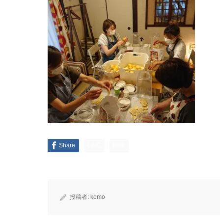
Share
LINE
note
投稿者:
komo