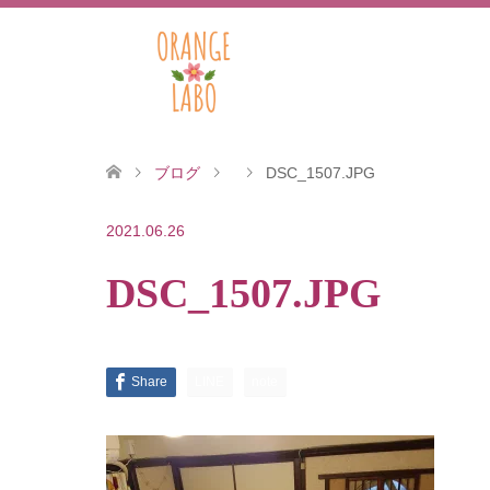
ブログ
DSC_1507.JPG
2021.06.26
DSC_1507.JPG
Share
LINE
note