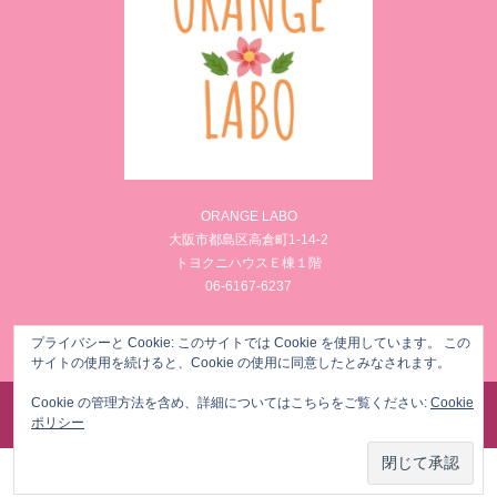
ORANGE LABO
大阪市都島区高倉町1-14-2
トヨクニハウスＥ棟１階
06-6167-6237
Facebook
Instagram
プライバシーと Cookie: このサイトでは Cookie を使用しています。 この
サイトの使用を続けると、Cookie の使用に同意したとみなされます。
Cookie の管理方法を含め、詳細についてはこちらをご覧ください:
Cookie
©
様々な女性のからだのお悩みを筋膜リリースでメンテナンス ORANGE LABO
. All Rights
ポリシー
Reserved.