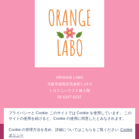
ORANGE LABO
大阪市都島区高倉町1-14-2
トヨクニハウスＥ棟１階
06-6167-6237
Facebook
Instagram
プライバシーと Cookie: このサイトでは Cookie を使用しています。 この
サイトの使用を続けると、Cookie の使用に同意したとみなされます。
Cookie の管理方法を含め、詳細についてはこちらをご覧ください:
Cookie
©
様々な女性のからだのお悩みを筋膜リリースでメンテナンス ORANGE LABO
. All Rights
ポリシー
Reserved.