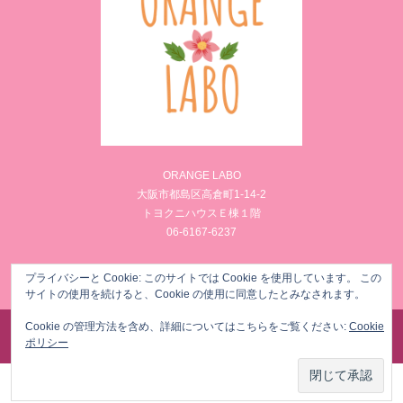
ORANGE LABO
大阪市都島区高倉町1-14-2
トヨクニハウスＥ棟１階
06-6167-6237
Facebook
Instagram
プライバシーと Cookie: このサイトでは Cookie を使用しています。 この
サイトの使用を続けると、Cookie の使用に同意したとみなされます。
Cookie の管理方法を含め、詳細についてはこちらをご覧ください:
Cookie
©
様々な女性のからだのお悩みを筋膜リリースでメンテナンス ORANGE LABO
. All Rights
ポリシー
Reserved.