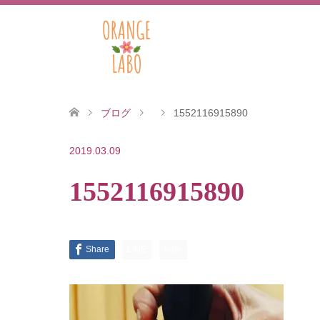
ブログ
1552116915890
2019.03.09
1552116915890
Share
LINE
note