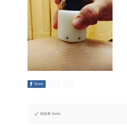
Share
LINE
note
投稿者:
komo