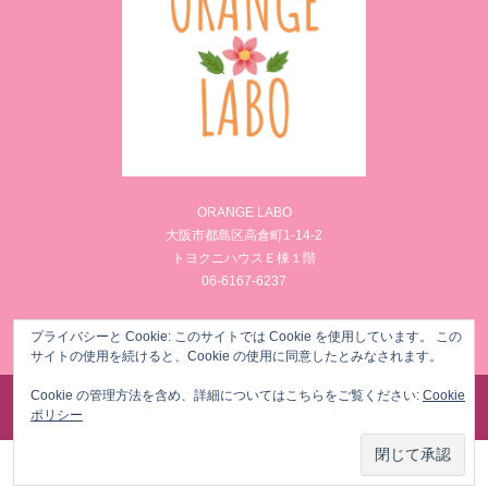
ORANGE LABO
大阪市都島区高倉町1-14-2
トヨクニハウスＥ棟１階
06-6167-6237
Facebook
Instagram
プライバシーと Cookie: このサイトでは Cookie を使用しています。 この
サイトの使用を続けると、Cookie の使用に同意したとみなされます。
Cookie の管理方法を含め、詳細についてはこちらをご覧ください:
Cookie
©
様々な女性のからだのお悩みを筋膜リリースでメンテナンス ORANGE LABO
. All Rights
ポリシー
Reserved.