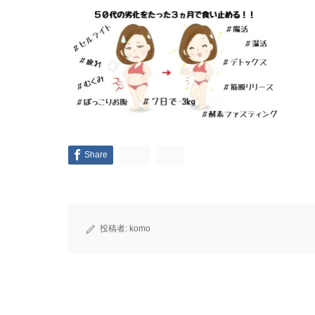
Share
LINE
note
投稿者:
komo