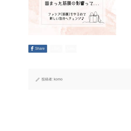
Share
LINE
note
投稿者:
komo