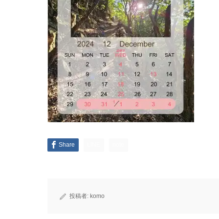
Share
LINE
note
投稿者:
komo